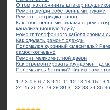
О том, как починить штекер наушнико
Ремонт денди собственными руками
Ремонт картриджа canon
Как собственными силами отремонти
канализационную трубу
Ремонт телефонного кабеля своими с
Как сделать ремонт одежды
Поломался кухонный смеситель? Рем
самостоятельно
Ремонт межкомнатной двери
Как отремонтировать фундамент дом
Поломались ботинки? Чиним самосто
1
2
3
4
5
6
7
8
9
10
11
12
13
14
15
16
1
24
25
26
27
28
29
30
31
32
33
34
35
3