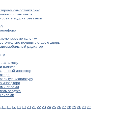
нтируем самостоятельно
ычажного смесителя
ировать водонагреватель
n?
 телефона
тарую газовую колонку
мостоятельно починить старую дверь
ь автомобильный радиатор
нтр
ровать кожу
и силами
сварочный инвертор
ратора
 залитую клавиатуру
го инвертора
ными силами
тель воздуха
и силами
4
15
16
17
18
19
20
21
22
23
24
25
26
27
28
29
30
31
32