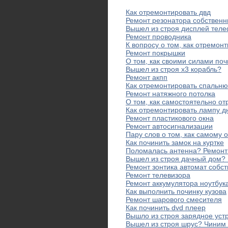
Как отремонтировать двд
Ремонт резонатора собствен
Вышел из строя дисплей тел
Ремонт проводника
К вопросу о том, как отремон
Ремонт покрышки
О том, как своими силами поч
Вышел из строя x3 корабль?
Ремонт акпп
Как отремонтировать спальню
Ремонт натяжного потолка
О том, как самостоятельно от
Как отремонтировать лампу д
Ремонт пластикового окна
Ремонт автосигнализации
Пару слов о том, как самому 
Как починить замок на куртке
Поломалась антенна? Ремонт
Вышел из строя дачный дом?
Ремонт зонтика автомат собс
Ремонт телевизора
Ремонт аккумулятора ноутбук
Как выполнить починку кузова
Ремонт шарового смесителя
Как починить dvd плеер
Вышло из строя зарядное уст
Вышел из строя шрус? Чиним