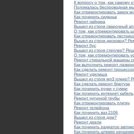
К вопросу о том, как самому 
Поломалась беспроводная мы
Как отремонтировать замок 
Как починить сиденье
Ремонт чайника
Вышел из строя сварочный а
О том, как отремонтировать 
Как отремонтировать лестниц
Вышел из строя дисковод? Р
Ремонт бус
Вышел из строя степлер? Реш
О том, как отремонтировать у
Ремонт стиральной машины с
Как выполнить ремонт лазерн
Как сделать ремонт процессо
Ремонт удилища
Вышел из строя мп3 плеер? 
Как сделать ремонт блютуза
Как починить ручки у сумки
Как починить интернет кабель
Ремонт чугунной трубы
Как отремонтировать плитку
Ремонт телефона
Как починить ваз 2106
Вышел из строя дом?
Ремонт дрели
Как починить радиатор автом
Как починить штекер наушник