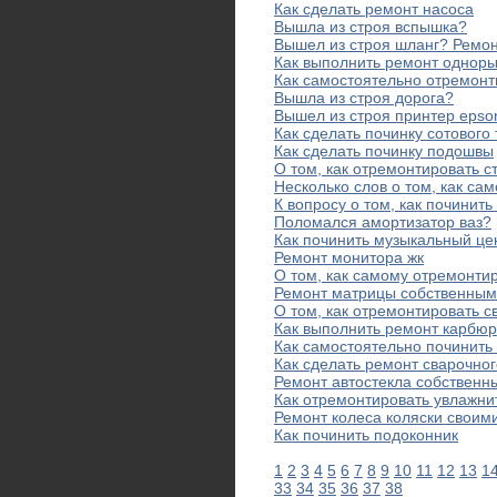
Как сделать ремонт насоса
Вышла из строя вспышка?
Вышел из строя шланг? Ремо
Как выполнить ремонт однор
Как самостоятельно отремонт
Вышла из строя дорога?
Вышел из строя принтер epso
Как сделать починку сотового
Как сделать починку подошвы
О том, как отремонтировать с
Несколько слов о том, как са
К вопросу о том, как починит
Поломался амортизатор ваз?
Как починить музыкальный це
Ремонт монитора жк
О том, как самому отремонти
Ремонт матрицы собственным
О том, как отремонтировать 
Как выполнить ремонт карбю
Как самостоятельно починить
Как сделать ремонт сварочно
Ремонт автостекла собствен
Как отремонтировать увлажни
Ремонт колеса коляски своим
Как починить подоконник
1
2
3
4
5
6
7
8
9
10
11
12
13
1
33
34
35
36
37
38