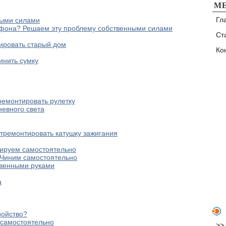
М
Гл
ными силами
ефона? Решаем эту проблему собственными силами
Ст
тировать старый дом
Ко
инить сумку
ремонтировать рулетку
невного света
отремонтировать катушку зажигания
ируем самостоятельно
 Чиним самостоятельно
твенными руками
а
ройство?
 самостоятельно
>>