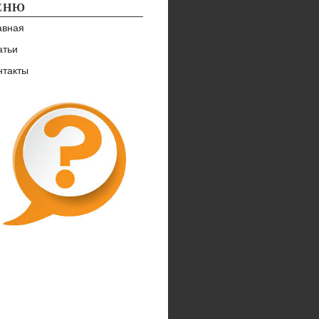
ЕНЮ
авная
атьи
нтакты