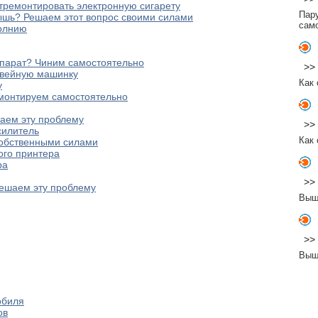
отремонтировать электронную сигарету
Пару
шь? Решаем этот вопрос своими силами
сам
молнию
ппарат? Чиним самостоятельно
>>
швейную машинку
Как 
у
емонтируем самостоятельно
аем эту проблему
>>
силитель
Как 
обственными силами
ого принтера
ра
>>
Решаем эту проблему
Выше
>>
Выш
обиля
ов