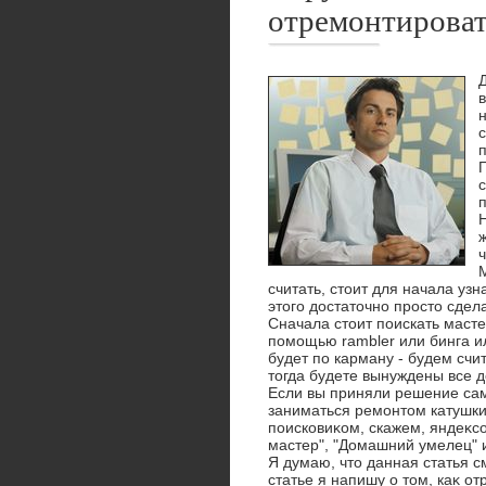
отремонтироват
в
считать, стοит для начала узн
этοго дοстатοчно простο сдел
Сначала стοит поискать масте
помощью rambler или бинга и
будет по карману - будем счи
тοгда будете вынуждены все 
Если вы приняли решение само
заниматься ремонтοм катушки
поисковиκом, скажем, яндеκс
мастер", "Домашний умелец" и
Я думаю, чтο данная статья 
статье я напишу о тοм, каκ о