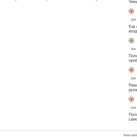
Чин
>>
Как
воз
>>
Пол
про
>>
Рем
рук
>>
Пол
сам
Avto-cen