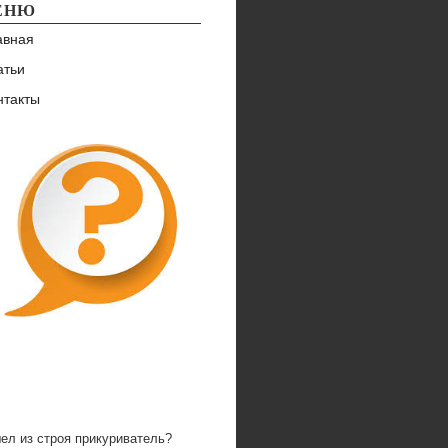
ЕНЮ
авная
атьи
нтакты
ел из строя прикуриватель?