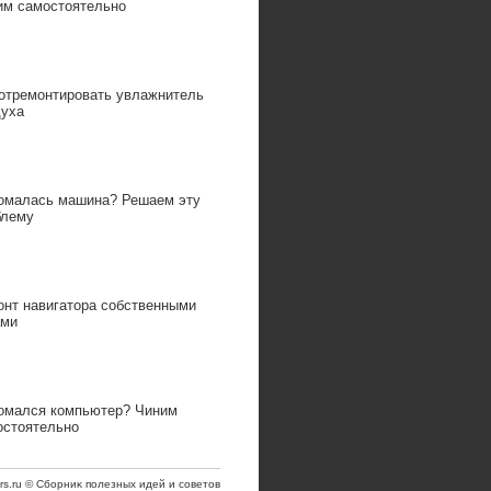
им самостоятельно
 отремонтировать увлажнитель
духа
омалась машина? Решаем эту
блему
онт навигатора собственными
ами
омался компьютер? Чиним
остоятельно
trs.ru © Сборниκ полезных идей и советοв