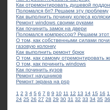
Как отремонтировать душевой поддон
Поломался бп? Решаем эту проблему
Как выполнить починку колеса коляск
Ремонт windows своими руками
Как починить замок на двери
Поломался компрессор? Решаем этот
О том, как собственными силами поч
газовую колонку
Как выполнить ремонт брюк
О том, как самому отремонтировать ж
О том, как починить windows
Как починить кузов
Ремонт наушников
Ремонт экрана на psp
1
2
3
4
5
6
7
8
9
10
11
12
13
14
15
16
1
24
25
26
27
28
29
30
31
32
33
34
35
3