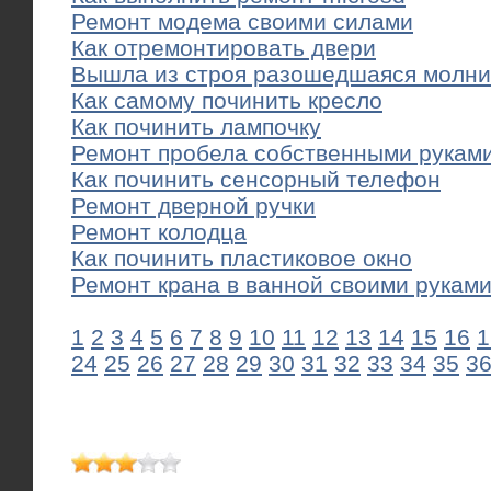
Ремонт модема своими силами
Как отремонтировать двери
Вышла из строя разошедшаяся молни
Как самому починить кресло
Как починить лампочку
Ремонт пробела собственными рукам
Как починить сенсорный телефон
Ремонт дверной ручки
Ремонт колодца
Как починить пластиковое окно
Ремонт крана в ванной своими рукам
1
2
3
4
5
6
7
8
9
10
11
12
13
14
15
16
1
24
25
26
27
28
29
30
31
32
33
34
35
3