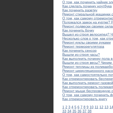
О том, как починить чайник э
Как сделать починку ноутбука
Как починить разетку
Ремонт стиральной машинки 
О том, как самому отремонти
Поломался замок на куртке? 
Ремонт подвески своими сил
Как починить бочку
Вышел из строя велосипед? 
Несколько слов о том, как от
Ремонт куклы своими руками
Ремонт терморегулятора
Как починить сенсор
Вышли из строя часы?
Как выполнить починку пола 
Вышли из строя весы? Чиним
Ремонт теплицы из поликарбо
Ремонт циркуляционного нас
О том, как самостоятельно по
Как отремонтировать беспере
Как выполнить ремонт газовой
Как отремонтировать поликар
Ремонт мыши беспроводную 
О том, как самому починить 
Как отремонтировать книгу
1
2
3
4
5
6
7
8
9
10
11
12
13
1
33
34
35
36
37
38