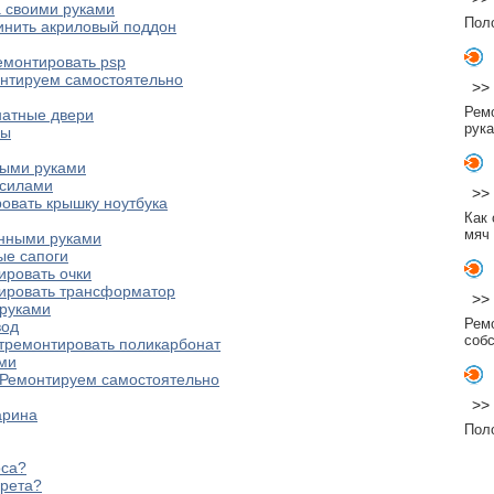
 своими руками
Пол
чинить акриловый поддон
ремонтировать psp
нтируем самостоятельно
>>
Рем
натные двери
рук
бы
ными руками
 силами
>>
ровать крышку ноутбука
Как
мяч
енными руками
ые сапоги
ировать очки
нтировать трансформатор
>>
 руками
Рем
вод
соб
отремонтировать поликарбонат
ами
 Ремонтируем самостоятельно
>>
арина
Пол
оса?
арета?