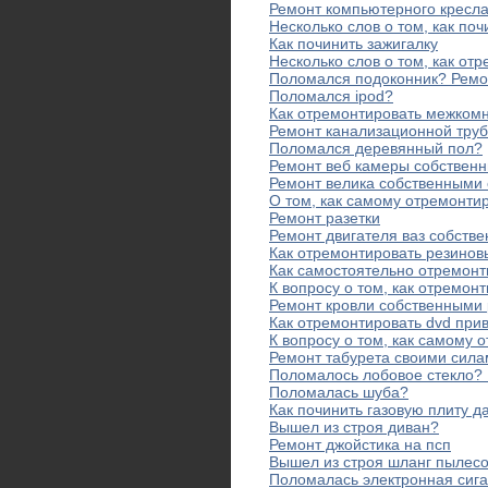
Ремонт компьютерного кресла
Несколько слов о том, как по
Как починить зажигалку
Несколько слов о том, как от
Поломался подоконник? Ремо
Поломался ipod?
Как отремонтировать межком
Ремонт канализационной тру
Поломался деревянный пол?
Ремонт веб камеры собствен
Ремонт велика собственными
О том, как самому отремонти
Ремонт разетки
Ремонт двигателя ваз собств
Как отремонтировать резинов
Как самостоятельно отремонт
К вопросу о том, как отремо
Ремонт кровли собственными
Как отремонтировать dvd при
К вопросу о том, как самому 
Ремонт табурета своими сил
Поломалось лобовое стекло?
Поломалась шуба?
Как починить газовую плиту д
Вышел из строя диван?
Ремонт джойстика на псп
Вышел из строя шланг пылес
Поломалась электронная сиг