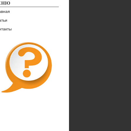
ЕНЮ
авная
атьи
нтакты