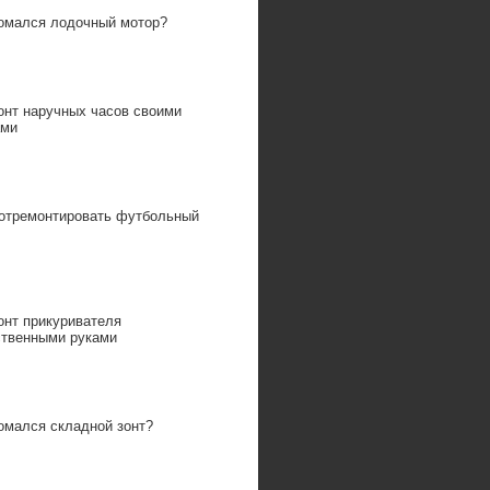
омался лодочный мотор?
онт наручных часов своими
ами
 отремонтировать футбольный
онт прикуривателя
ственными руками
омался складной зонт?