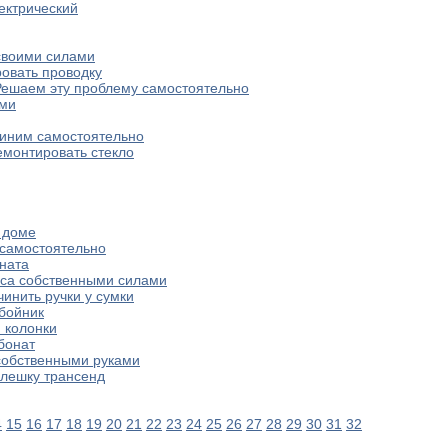
лектрический
своими силами
ровать проводку
Решаем эту проблему самостоятельно
ами
Чиним самостоятельно
ремонтировать стекло
в доме
 самостоятельно
ната
оса собственными силами
чинить ручки у сумки
бойник
 колонки
бонат
собственными руками
флешку трансенд
4
15
16
17
18
19
20
21
22
23
24
25
26
27
28
29
30
31
32