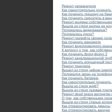
Ремонт увлажнителя
Как самостоятельно починить 
Как починить трещину на бам
Как починить смеситель в ван
Ремонт модема собственными
Вышла из строя кнопка на ноу
Поломалась видеокамера?
Поломалась кукла?
Ремонт газлифта своими сил
Как починить манометр
Ремонт водопроводного кран
К вопросу о том, как собстве
Как починить форд фокус 2
Ремонт канализационной тру
Как починить игрушечный пис
Ремонт принтера
Вышел из строя чайник элект
Поломался экран на телефон
Как починить батарею
Как самостоятельно починить
Вышла из строя мдф?
Вышла из строя газовая плит
Ремонт dead space вагонетки
О том, как собственными сил
Вышли из строя старые колон
Как отремонтировать джинсы
Как отремонтировать ванную