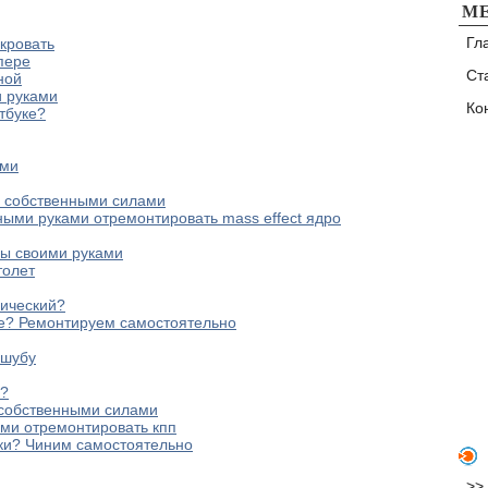
М
Гл
кровать
пере
Ст
ной
 руками
Ко
тбуке?
ами
а собственными силами
нными руками отремонтировать mass effect ядро
бы своими руками
толет
рический?
е? Ремонтируем самостоятельно
 шубу
а?
 собственными силами
ами отремонтировать кпп
ки? Чиним самостоятельно
>>