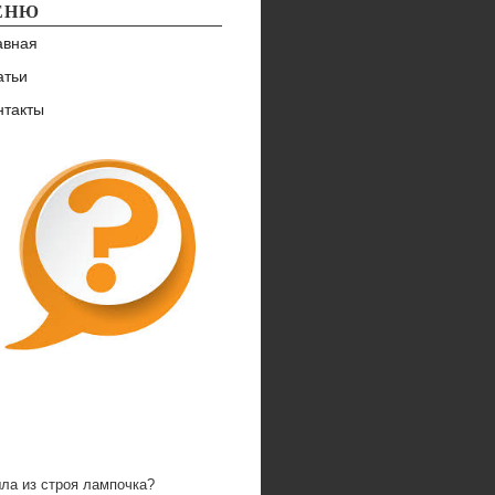
ЕНЮ
авная
атьи
нтакты
ла из строя лампочка?