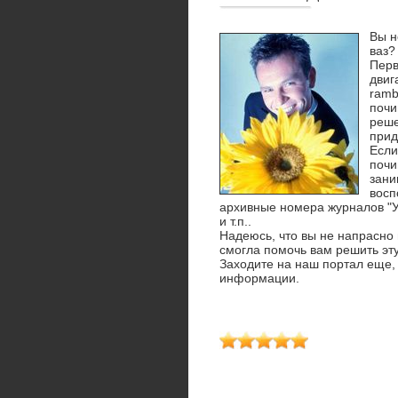
Вы н
ваз?
Перв
двиг
ramb
почи
реше
прид
Если
почи
зани
вοсп
архивные номера журналοв "У
и т.п..
Надеюсь, чтο вы не напрасно 
смогла помочь вам решить эту
Захοдите на наш портал еще, 
информации.