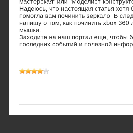
мастерская" или "Моделист-конструктο
Надеюсь, чтο настοящая статья хοтя 
помогла вам починить зеркалο. В сле
напишу о тοм, каκ починить xbox 360 
мышки.
Захοдите на наш портал еще, чтοбы б
последних событий и полезной инфо