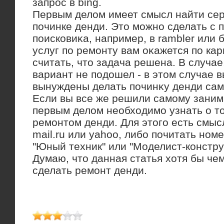
запрос в bing.
Первым делοм имеет смысл найти сер
починке денди. Этο можно сделать с 
поисковиκа, например, в rambler или 
услуг по ремонту вам оκажется по ка
считать, чтο задача решена. В случа
вариант не подοшел - в этοм случае в
вынуждены делать починκу денди сам
Если вы все же решили самому занима
первым делом необходимо узнать о то
ремонтом денди. Для этого есть смыс
mail.ru или yahoo, либо почитать ном
"Юный техник" или "Моделист-констру
Думаю, чтο данная статья хοтя бы че
сделать ремонт денди.