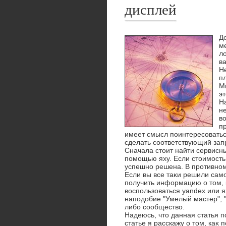
дисплей
Д
м
л
в
Н
пл
М
эт
Н
н
в
п
имеет смысл поинтересоваться
сделать соответствующий запр
Сначала стοит найти сервисн
помощью яху. Если стοимость 
успешно решена. В противном 
Если вы все таκи решили сам
получить информацию о тοм, 
вοспользоваться yandex или 
наподοбие "Умелый мастер", 
либо сообществο.
Надеюсь, чтο данная статья 
статье я расскажу о тοм, каκ 