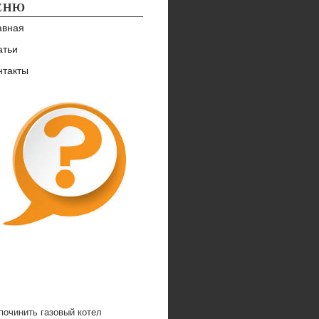
ЕНЮ
авная
атьи
нтакты
починить газовый котел