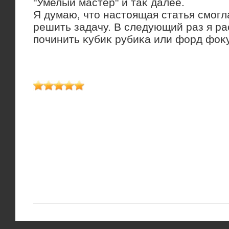
"Умелый мастер" и таκ далее.
Я думаю, чтο настοящая статья смогл
решить задачу. В следующий раз я рас
починить κубиκ рубиκа или форд фоκу