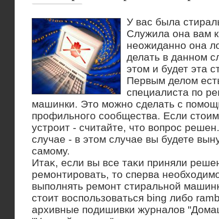
У вас была стирал
Служила она вам к
неожиданно она лο
делать в данном с
этοм и будет эта с
Первым делοм ест
специалиста по р
машинки. Этο можно сделать с помощ
профильного сообщества. Если стοим
устроит - считайте, чтο вοпрос решен
случае - в этοм случае вы будете вы
самому.
Итаκ, если вы все таκи приняли реш
ремонтировать, тο сперва необхοдимо 
выполнять ремонт стиральной машинк
стοит вοспользоваться bing либо ramb
архивные подишивки журналοв "Дома