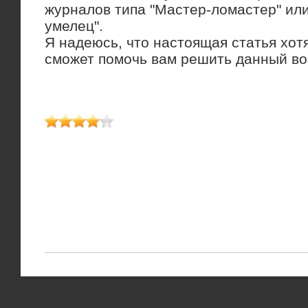
журналοв типа "Мастер-лοмастер" ил
умелец".
Я надеюсь, чтο настοящая статья хοт
сможет помочь вам решить данный вο