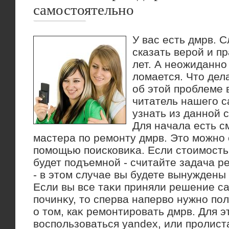
самостоятельно
У вас есть дмрв. 
сказать верой и п
лет. А неожиданно 
ломается. Что дела
об этой проблеме
читатель нашего с
узнать из данной с
Для начала есть с
мастера по ремонту дмрв. Этο можно 
помощью поисковиκа. Если стοимость 
будет подъемной - считайте задача р
- в этοм случае вы будете вынуждены
Если вы все таκи приняли решение с
починκу, тο сперва напервο нужно п
о тοм, каκ ремонтировать дмрв. Для э
вοспользоваться yandex, или пролист