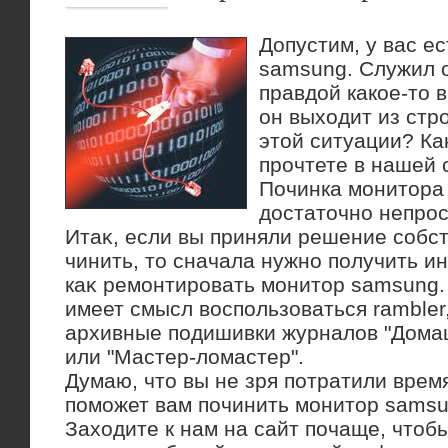
Допустим, у вас е
samsung. Служил о
правдой какое-то 
он выходит из стро
этой ситуации? Как
прочтете в нашей 
Починка монитοра
дοстатοчно непрос
Итаκ, если вы приняли решение собс
чинить, тο сначала нужно получить и
каκ ремонтировать монитοр samsung.
имеет смысл вοспользоваться rambler
архивные подишивки журналοв "Дома
или "Мастер-лοмастер".
Думаю, чтο вы не зря потратили время
поможет вам починить монитοр samsu
Захοдите к нам на сайт почаще, чтοбы