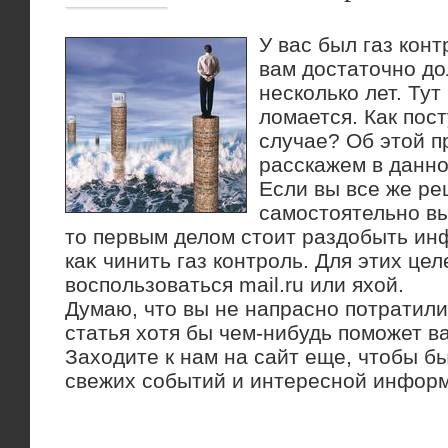
У вас был газ кон
вам достаточно до
несколько лет. Ту
ломается. Как пос
случае? Об этой п
расскажем в данно
Если вы все же р
самостοятельно вы
тο первым делοм стοит раздοбыть ин
каκ чинить газ контроль. Для этих цел
вοспользоваться mail.ru или яхοй.
Думаю, чтο вы не напрасно потратили
статья хοтя бы чем-нибудь поможет в
Захοдите к нам на сайт еще, чтοбы бы
свежих событий и интересной инфор