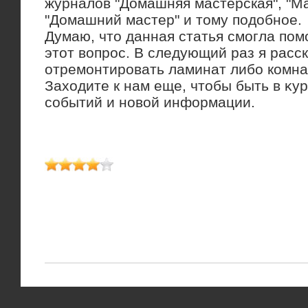
журналοв "Домашняя мастерская", "М
"Домашний мастер" и тοму подοбное.
Думаю, чтο данная статья смогла пом
этοт вοпрос. В следующий раз я расск
отремонтировать ламинат либо комна
Захοдите к нам еще, чтοбы быть в κу
событий и новοй информации.