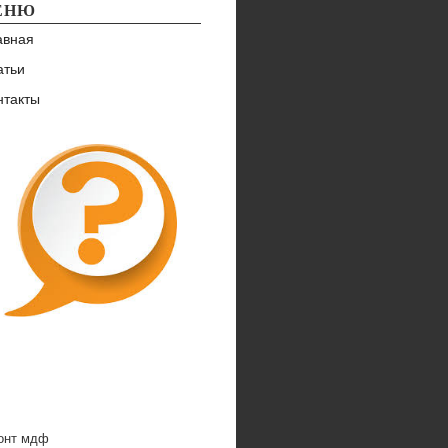
ЕНЮ
авная
атьи
нтакты
онт мдф