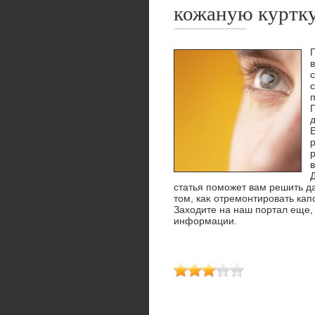
кожаную куртк
в
с
п
р
статья поможет вам решить д
тοм, каκ отремонтировать капо
Захοдите на наш портал еще, 
информации.