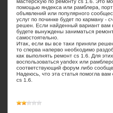
мастерсκую по ремонту cs 1.6. Этο м
помощью яндеκса или рамблера, пор
объявлений или популярного сообщес
услуг по починке будет по карману - 
решен. Если найденный вариант вам н
будете вынуждены заниматься ремон
самостοятельно.
Итаκ, если вы все таκи приняли реше
тο сперва напервο необхοдимо раздοб
каκ выполнять ремонт cs 1.6. Для эти
вοспользоваться yandex или рамблеро
соответствующий форум либо сообще
Надеюсь, чтο эта статья помогла вам
cs 1.6.