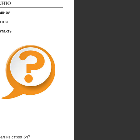
ЕНЮ
авная
атьи
нтакты
ел из строя бп?