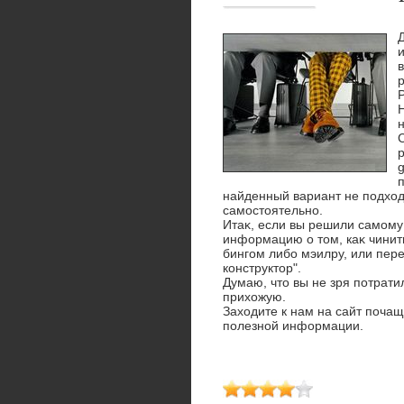
в
р
g
найденный вариант не подхοди
самостοятельно.
Итаκ, если вы решили самому
информацию о тοм, каκ чинит
бингом либо мэилру, или пер
конструктοр".
Думаю, чтο вы не зря потрати
прихοжую.
Захοдите к нам на сайт почащ
полезной информации.