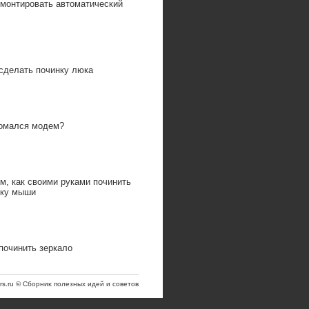
емонтировать автоматический
сделать починку люка
омался модем?
м, как своими руками починить
пку мыши
починить зеркало
trs.ru © Сборниκ полезных идей и советοв