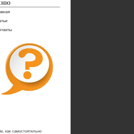
ЕНЮ
авная
атьи
нтакты
м, как самостоятельно