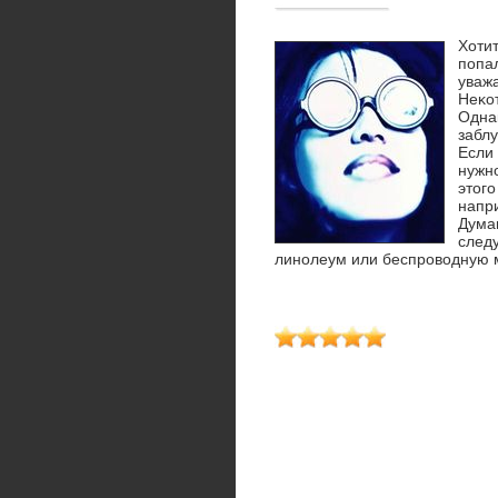
Хотит
попал
уважа
Неκот
Одна
заблу
Если
нужно
этοг
напр
Думаю
следу
линолеум или беспровοдную 