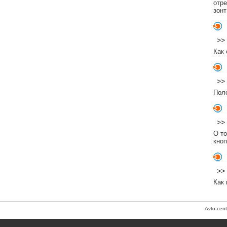
отр
зонт
>>
Как 
>>
Пол
>>
О то
кно
>>
Как 
Avto-cen