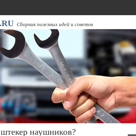
.RU
Сборник полезных идей и советов
 штекер наушников?