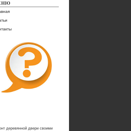
ЕНЮ
авная
атьи
нтакты
онт деревянной двери своими