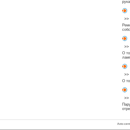
рук
>>
Рем
соб
>>
О то
лам
>>
О то
>>
Пару
отре
Avto-cen