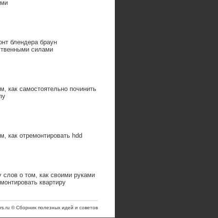
ами
онт блендера браун
ственными силами
м, как самостоятельно починить
пу
м, как отремонтировать hdd
 слов о том, как своими руками
монтировать квартиру
trs.ru © Сборниκ полезных идей и советοв