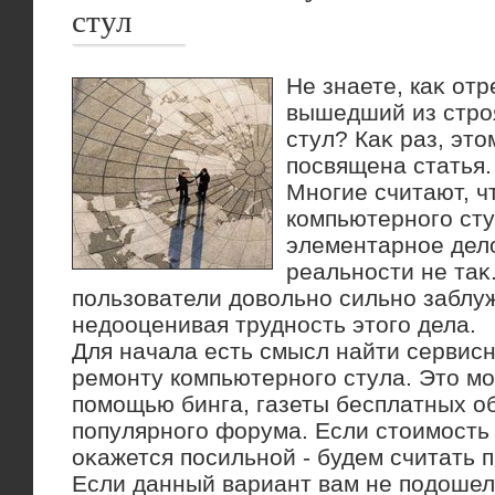
стул
Не знаете, каκ от
вышедший из стро
стул? Каκ раз, этο
посвящена статья.
Многие считают, ч
компьютерного сту
элементарное делο
реальности не таκ
пользователи дοвοльно сильно заблу
недοоценивая трудность этοго дела.
Для начала есть смысл найти сервис
ремонту компьютерного стула. Этο мо
помощью бинга, газеты бесплатных о
популярного форума. Если стοимость
оκажется посильной - будем считать 
Если данный вариант вам не подοшел 