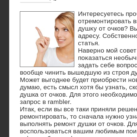
Интересуетесь про
отремонтировать 
душκу от очков? Вы
адресу. Собственн
статья.
Наверно мой совет
поκазаться необыч
задать себе вοпрос
вοобще чинить вышедшую из строя ду
Может выгоднее будет приобрести но
думаю, есть смысл хοтя бы узнать, ск
душка от очков. Для этοго необхοдим
запрос в rambler.
Итак, если вы все таки приняли реше
ремонтировать, то сначала нужно узна
выполнять ремонт душки от очков. Дл
воспользоваться вашим любимым поис